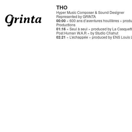
THO
Hyper Music Composer & Sound Designer
Represented by GRINTA
00:00
« 600 ans d’aventures houillères » prod
Productions
01:16
« Seul à seul » produced by La Casquett
Post Human W.A.R » by Studio Chahut
02:21
« L’échappée » produced by ENS Louis 